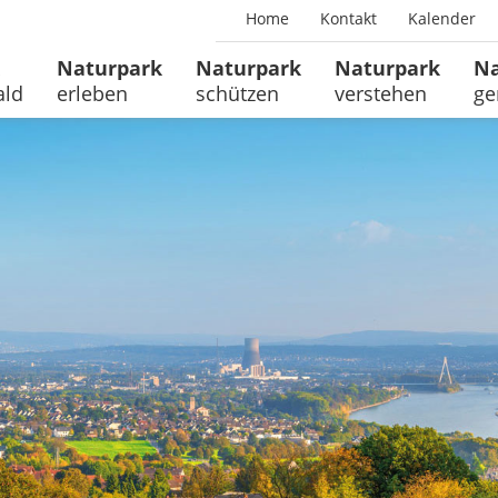
Home
Kontakt
Kalender
Naturpark
Naturpark
Naturpark
Na
ald
erleben
schützen
verstehen
ge