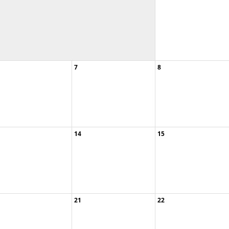
7
8
07:00pm Abendführung im .
14
15
6:00pm Waldbad am Heid
21
22
07:00pm Abendführung im .