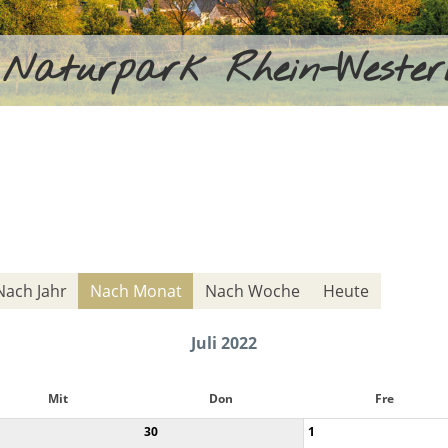
Naturpark Rhein-Weste
Nach Jahr
Nach Monat
Nach Woche
Heute
Juli 2022
Mit
Don
Fre
30
1