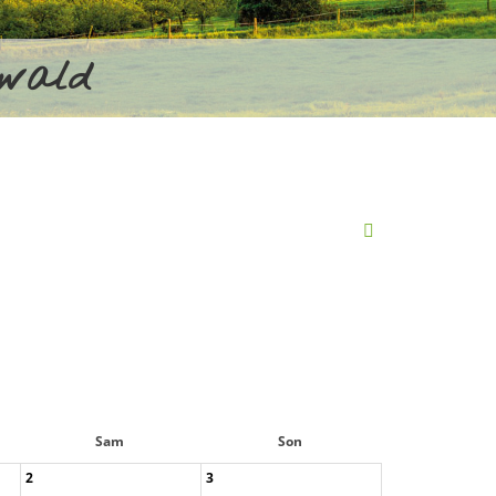
rwald
Sam
Son
2
3