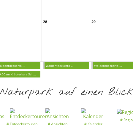
28
29
04:00pm Kräuterkurs Ess ..
aldentdeckerto ...
Waldentdeckerto ...
Waldentdeckerto ...
9:00am Kräuterkurs Sal ...
Naturpark auf einen Blic
Regio
Entdeckertouren
Ansichten
Kalender