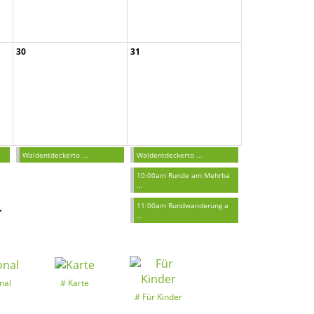
30
31
.
02:00pm Walddetektive e ...
11:00am Feuer, Wasser u ...
11:00am Naturrituale un ...
06:00pm Flora & Fauna i ...
Waldentdeckerto ...
Waldentdeckerto ...
10:00am Runde am Mehrba
...
11:00am Rundwanderung a
k
...
nal
Karte
Für Kinder