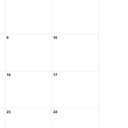
9
10
..
11:00am „Zurück zu den ...
09:30am Zur Riesenbank ...
11:00am „Zurück zu den ...
02:00pm Eine kleine Lit ...
02:00pm Eine kleine Lit ...
16
17
10:00am Shinrin Yoku un ...
11:00am Limes - Führung ...
11:00am Naturrituale un ...
23
24
..
02:00pm Neophyten am Si ...
10:00am Waldauszeit zu ...
06:00pm Shinrin Yoga Fe ...