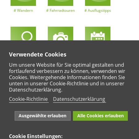
Wandern
Fahrradtouren
Ausflugstipps
Verwendete Cookies
Entdeckertouren
Ansichten
Kalender
Um unsere Website für Sie optimal gestalten und
fortlaufend verbessern zu können, verwenden wir
Cookies. Weitergehende Informationen finden Sie
unten in unserer Cookie-Richtlinie und in unserer
Regional
Karte
Datenschutzerklärung.
Für Kinder
Cookie-Richtlinie
Datenschutzerklärung
Ausgewählte erlauben
Alle Cookies erlauben
Cookie Einstellungen: