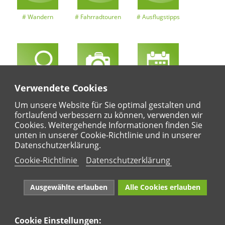
Wandern
Fahrradtouren
Ausflugstipps
Verwendete Cookies
Entdeckertouren
Ansichten
Kalender
Um unsere Website für Sie optimal gestalten und
fortlaufend verbessern zu können, verwenden wir
Cookies. Weitergehende Informationen finden Sie
unten in unserer Cookie-Richtlinie und in unserer
Regional
Karte
Datenschutzerklärung.
Für Kinder
Cookie-Richtlinie
Datenschutzerklärung
Ausgewählte erlauben
Alle Cookies erlauben
Cookie Einstellungen: