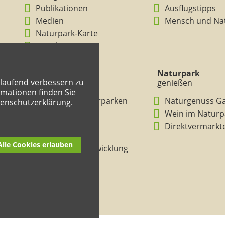
Publikationen
Ausflugstipps
Medien
Mensch und Na
Naturpark-Karte
Ansichten
Naturpark
Naturpark
tlaufend verbessern zu
verstehen
genießen
mationen finden Sie
BNE in den Naturparken
Naturgenuss G
tenschutzerklärung.
Rheinland-Pfalz
Wein im Naturp
Entdeckertouren
Direktvermarkt
Mitmachheft
Alle Cookies erlauben
Nachhaltige Entwicklung
Naturpark-Kitas
Lehrpfade