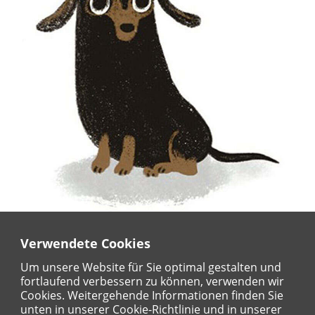
Fertig gerätselt? Noch Fragen offen?
Verwendete Cookies
Dann hier Lösungsheft downloaden!
Um unsere Website für Sie optimal gestalten und
fortlaufend verbessern zu können, verwenden wir
Cookies. Weitergehende Informationen finden Sie
unten in unserer Cookie-Richtlinie und in unserer