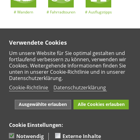
Wandern
Fahrradtouren
Ausflugstipps
Verwendete Cookies
Entdeckertouren
Ansichten
Kalender
Um unsere Website für Sie optimal gestalten und
fortlaufend verbessern zu können, verwenden wir
Cookies. Weitergehende Informationen finden Sie
unten in unserer Cookie-Richtlinie und in unserer
Regional
Karte
Datenschutzerklärung.
Für Kinder
Cookie-Richtlinie
Datenschutzerklärung
Ausgewählte erlauben
Alle Cookies erlauben
Cookie Einstellungen:
Naturpark Rhein-Westerwald e.V. · Marktstraße 88·
56564 Neuwied · Tel: 02631 95 66 036
Notwendig
Externe Inhalte