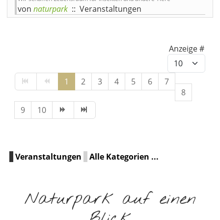
von
naturpark
:: Veranstaltungen
Limite der Paginierungslist
Anzeige #
1
2
3
4
5
6
7
8
9
10
Veranstaltungen
Alle Kategorien ...
Naturpark auf einen
Blick