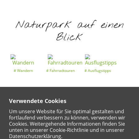
Naturpark auf einen
Blick
Wandern
Fahrradtouren
Ausflugstipps
Verwendete Cookies
Entdeckertouren
Ansichten
Kalender
Um unsere Website für Sie optimal gestalten und
fortlaufend verbessern zu können, verwenden wir
Cookies. Weitergehende Informationen finden Sie
unten in unserer Cookie-Richtlinie und in unserer
Regional
Karte
Datenschutzerklärung.
Für Kinder