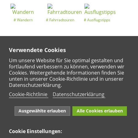
Wandern
Fahrradtouren
Ausflugstipps
Verwendete Cookies
Entdeckertouren
Ansichten
Kalender
Um unsere Website für Sie optimal gestalten und
fortlaufend verbessern zu können, verwenden wir
Cookies. Weitergehende Informationen finden Sie
unten in unserer Cookie-Richtlinie und in unserer
Regional
Karte
Datenschutzerklärung.
Für Kinder
Cookie-Richtlinie
Datenschutzerklärung
Ausgewählte erlauben
Alle Cookies erlauben
Cookie Einstellungen:
Naturpark Rhein-Westerwald e.V. · Marktstraße 88·