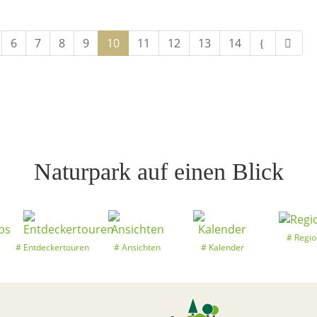
Limite der Paginierungslist
6
7
8
9
10
11
12
13
14
Naturpark auf einen Blick
Regio
Entdeckertouren
Ansichten
Kalender