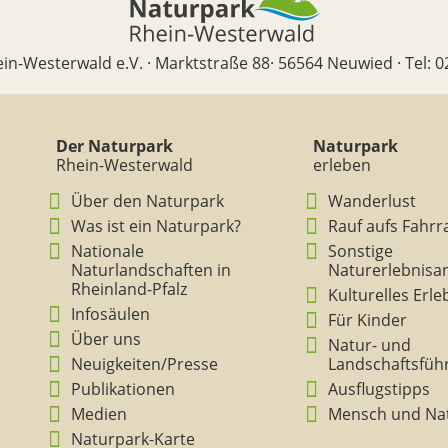
in-Westerwald e.V. · Marktstraße 88· 56564 Neuwied · Tel: 0
Der Naturpark
Naturpark
Rhein-Westerwald
erleben
Über den Naturpark
Wanderlust
Was ist ein Naturpark?
Rauf aufs Fahrr
Nationale
Sonstige
Naturlandschaften in
Naturerlebnisa
Rheinland-Pfalz
Kulturelles Erl
Infosäulen
Für Kinder
Über uns
Natur- und
Neuigkeiten/Presse
Landschaftsfüh
Publikationen
Ausflugstipps
Medien
Mensch und Na
Naturpark-Karte