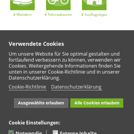
Wandern
Fahrradtouren
Ausflugstipps
Verwendete Cookies
Entdeckertouren
Ansichten
Kalender
Um unsere Website für Sie optimal gestalten und
fortlaufend verbessern zu können, verwenden wir
Cookies. Weitergehende Informationen finden Sie
unten in unserer Cookie-Richtlinie und in unserer
Regional
Karte
Datenschutzerklärung.
Für Kinder
Cookie-Richtlinie
Datenschutzerklärung
Ausgewählte erlauben
Alle Cookies erlauben
Cookie Einstellungen:
Naturpark Rhein-Westerwald e.V. · Marktstraße 88·
56564 Neuwied · Tel: 02631 95 66 036
Notwendig
Externe Inhalte