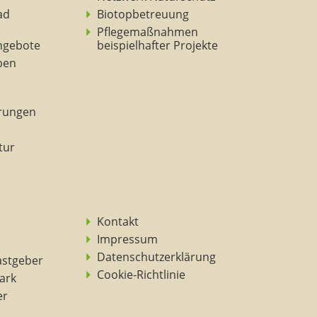
ad
Biotopbetreuung
Pflegemaßnahmen
ngebote
beispielhafter Projekte
eben
rungen
tur
Kontakt
Impressum
Datenschutzerklärung
astgeber
Cookie-Richtlinie
ark
er