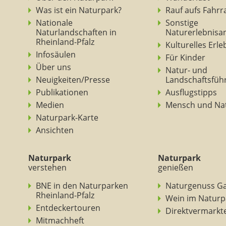
Was ist ein Naturpark?
Rauf aufs Fahrr
Nationale
Sonstige
Naturlandschaften in
Naturerlebnisa
Rheinland-Pfalz
Kulturelles Erl
Infosäulen
Für Kinder
Über uns
Natur- und
Neuigkeiten/Presse
Landschaftsfüh
Publikationen
Ausflugstipps
Medien
Mensch und Na
Naturpark-Karte
Ansichten
Naturpark
Naturpark
verstehen
genießen
BNE in den Naturparken
Naturgenuss G
Rheinland-Pfalz
Wein im Naturp
Entdeckertouren
Direktvermarkt
Mitmachheft