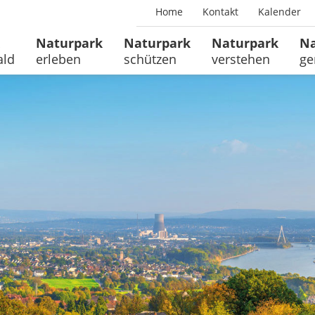
Home
Kontakt
Kalender
Naturpark
Naturpark
Naturpark
Na
ald
erleben
schützen
verstehen
ge