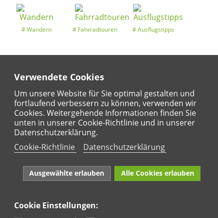
Wandern
Fahrradtouren
Ausflugstipps
Verwendete Cookies
Entdeckertouren
Ansichten
Kalender
Um unsere Website für Sie optimal gestalten und
fortlaufend verbessern zu können, verwenden wir
Cookies. Weitergehende Informationen finden Sie
unten in unserer Cookie-Richtlinie und in unserer
Regional
Karte
Datenschutzerklärung.
Für Kinder
Cookie-Richtlinie
Datenschutzerklärung
Ausgewählte erlauben
Alle Cookies erlauben
Cookie Einstellungen:
Naturpark Rhein-Westerwald e.V. · Marktstraße 88·