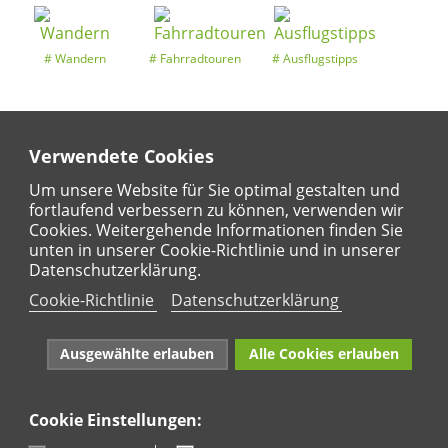
Wandern
Fahrradtouren
Ausflugstipps
Verwendete Cookies
Entdeckertouren
Ansichten
Kalender
Um unsere Website für Sie optimal gestalten und
fortlaufend verbessern zu können, verwenden wir
Cookies. Weitergehende Informationen finden Sie
unten in unserer Cookie-Richtlinie und in unserer
Regional
Karte
Datenschutzerklärung.
Für Kinder
Cookie-Richtlinie
Datenschutzerklärung
Ausgewählte erlauben
Alle Cookies erlauben
Cookie Einstellungen:
Naturpark Rhein-Westerwald e.V. · Marktstraße 88·