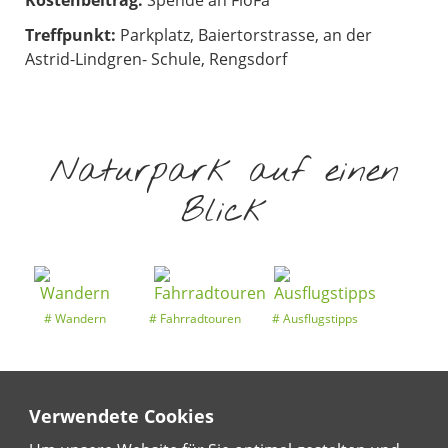
Kostenbeitrag:
Spende an FloFa
Treffpunkt:
Parkplatz, Baiertorstrasse, an der
Astrid-Lindgren- Schule, Rengsdorf
Naturpark auf einen
Blick
Wandern
Fahrradtouren
Ausflugstipps
Verwendete Cookies
Entdeckertouren
Ansichten
Kalender