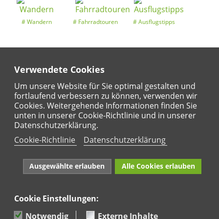
Wandern
Fahrradtouren
Ausflugstipps
Verwendete Cookies
Entdeckertouren
Ansichten
Kalender
Um unsere Website für Sie optimal gestalten und
fortlaufend verbessern zu können, verwenden wir
Cookies. Weitergehende Informationen finden Sie
unten in unserer Cookie-Richtlinie und in unserer
Regional
Karte
Datenschutzerklärung.
Für Kinder
Cookie-Richtlinie
Datenschutzerklärung
Ausgewählte erlauben
Alle Cookies erlauben
Cookie Einstellungen:
Naturpark Rhein-Westerwald e.V. · Marktstraße 88·
56564 Neuwied · Tel: 02631 95 66 036
Notwendig
Externe Inhalte