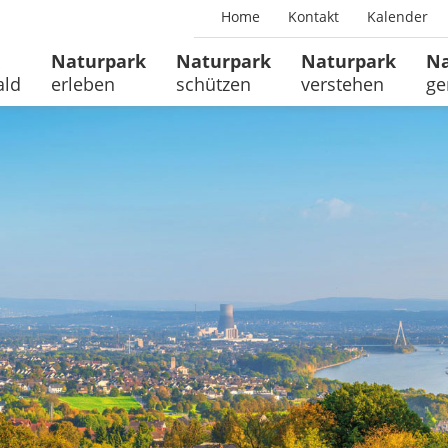
Home
Kontakt
Kalender
Naturpark
Naturpark
Naturpark
Na
ald
erleben
schützen
verstehen
ge