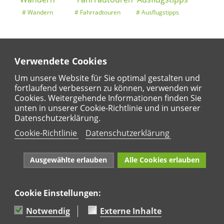
Wandern
Fahrradtouren
Ausflugstipps
Verwendete Cookies
Entdeckertouren
Ansichten
Kalender
Um unsere Website für Sie optimal gestalten und
fortlaufend verbessern zu können, verwenden wir
Cookies. Weitergehende Informationen finden Sie
unten in unserer Cookie-Richtlinie und in unserer
Regional
Karte
Datenschutzerklärung.
Für Kinder
Cookie-Richtlinie
Datenschutzerklärung
Ausgewählte erlauben
Alle Cookies erlauben
Cookie Einstellungen:
Naturpark Rhein-Westerwald e.V. · Marktstraße 88·
56564 Neuwied · Tel: 02631 95 66 036
Notwendig
Externe Inhalte