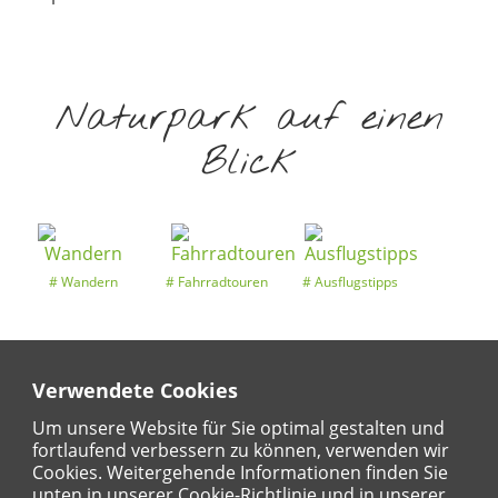
Naturpark auf einen
Blick
Wandern
Fahrradtouren
Ausflugstipps
Verwendete Cookies
Entdeckertouren
Ansichten
Kalender
Um unsere Website für Sie optimal gestalten und
fortlaufend verbessern zu können, verwenden wir
Cookies. Weitergehende Informationen finden Sie
unten in unserer Cookie-Richtlinie und in unserer