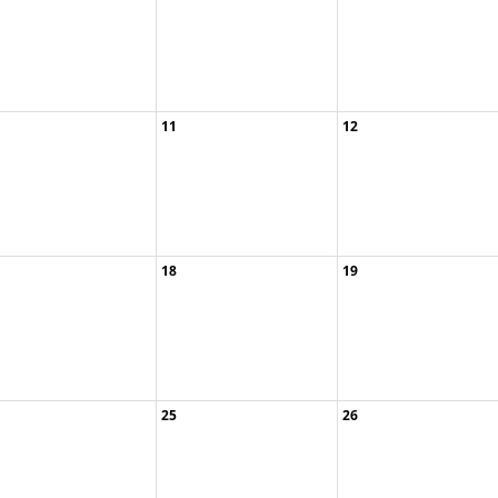
11
12
18
19
Weihnachtlicher ...
25
26