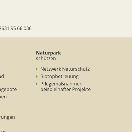
2631 95 66 036
Naturpark
schützen
Netzwerk Naturschutz
ad
Biotopbetreuung
Pflegemaßnahmen
ngebote
beispielhafter Projekte
eben
rungen
tur