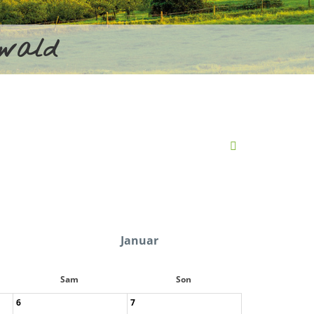
rwald
Januar
Sam
Son
6
7