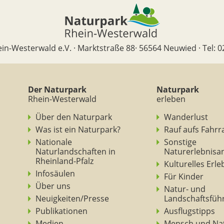
in-Westerwald e.V. · Marktstraße 88· 56564 Neuwied · Tel: 0
Der Naturpark
Naturpark
Rhein-Westerwald
erleben
Über den Naturpark
Wanderlust
Was ist ein Naturpark?
Rauf aufs Fahrr
Nationale
Sonstige
Naturlandschaften in
Naturerlebnisa
Rheinland-Pfalz
Kulturelles Erl
Infosäulen
Für Kinder
Über uns
Natur- und
Neuigkeiten/Presse
Landschaftsfüh
Publikationen
Ausflugstipps
Medien
Mensch und Na