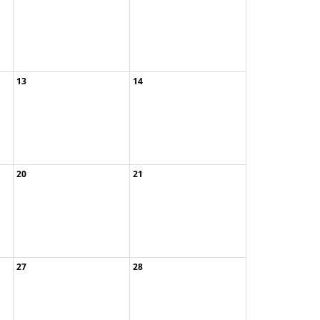
13
14
20
21
Weihnachtsbäume ...
Waldweihnacht
Weihnachtsbäume ...
Zum Jahresabsch ...
27
28
Gommerscheider ...
Waldweihnacht
Weihnachtsbäume ...
Weihnachtsbäume ...