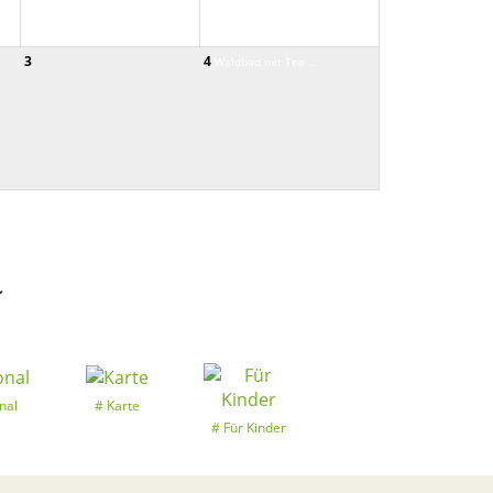
3
4
Waldbad mit Tee ...
k
nal
Karte
Für Kinder