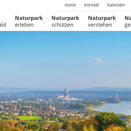
Home
Kontakt
Kalender
Naturpark
Naturpark
Naturpark
Na
ald
erleben
schützen
verstehen
ge