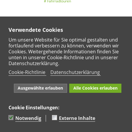
Fahrradtouren
Verwendete Cookies
Entdeckertouren
Ansichten
Kalender
Um unsere Website für Sie optimal gestalten und
fortlaufend verbessern zu können, verwenden wir
Cookies. Weitergehende Informationen finden Sie
unten in unserer Cookie-Richtlinie und in unserer
Regional
Karte
Datenschutzerklärung.
Für Kinder
Cookie-Richtlinie
Datenschutzerklärung
Ausgewählte erlauben
Alle Cookies erlauben
Cookie Einstellungen:
Naturpark Rhein-Westerwald e.V. · Marktstraße 88·
56564 Neuwied · Tel: 02631 95 66 036
Notwendig
Externe Inhalte