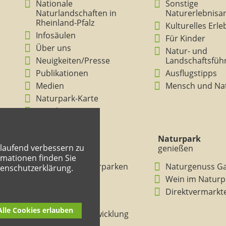
Nationale
Sonstige
Naturlandschaften in
Naturerlebnisa
Rheinland-Pfalz
Kulturelles Erl
Infosäulen
Für Kinder
Über uns
Natur- und
Neuigkeiten/Presse
Landschaftsfüh
Publikationen
Ausflugstipps
Medien
Mensch und Na
Naturpark-Karte
Ansichten
Naturpark
Naturpark
tlaufend verbessern zu
verstehen
genießen
mationen finden Sie
BNE in den Naturparken
Naturgenuss G
tenschutzerklärung.
Rheinland-Pfalz
Wein im Naturp
Entdeckertouren
Direktvermarkt
Mitmachheft
Alle Cookies erlauben
Nachhaltige Entwicklung