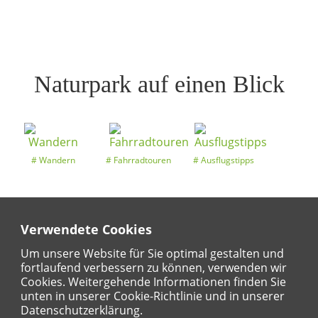
Naturpark auf einen Blick
Wandern
Fahrradtouren
Ausflugstipps
Verwendete Cookies
Entdeckertouren
Ansichten
Kalender
Um unsere Website für Sie optimal gestalten und
fortlaufend verbessern zu können, verwenden wir
Cookies. Weitergehende Informationen finden Sie
unten in unserer Cookie-Richtlinie und in unserer
Regional
Karte
Datenschutzerklärung.
Für Kinder