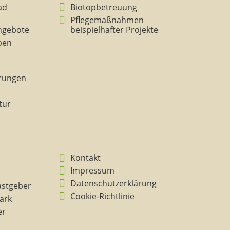
ad
Biotopbetreuung
Pflegemaßnahmen
ngebote
beispielhafter Projekte
eben
rungen
tur
Kontakt
Impressum
Datenschutzerklärung
astgeber
Cookie-Richtlinie
ark
er