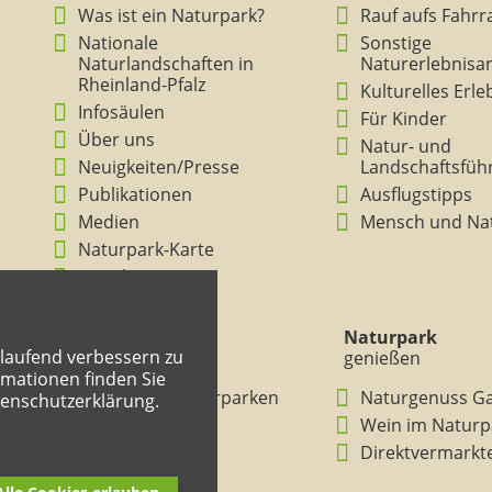
Was ist ein Naturpark?
Rauf aufs Fahrr
Nationale
Sonstige
Naturlandschaften in
Naturerlebnisa
Rheinland-Pfalz
Kulturelles Erl
Infosäulen
Für Kinder
Über uns
Natur- und
Neuigkeiten/Presse
Landschaftsfüh
Publikationen
Ausflugstipps
Medien
Mensch und Na
Naturpark-Karte
Ansichten
Naturpark
Naturpark
tlaufend verbessern zu
verstehen
genießen
mationen finden Sie
BNE in den Naturparken
Naturgenuss G
tenschutzerklärung.
Rheinland-Pfalz
Wein im Naturp
Entdeckertouren
Direktvermarkt
Mitmachheft