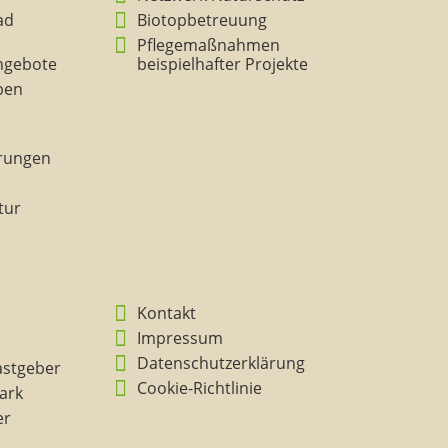
ad
Biotopbetreuung
Pflegemaßnahmen
ngebote
beispielhafter Projekte
eben
rungen
tur
Kontakt
Impressum
Datenschutzerklärung
astgeber
Cookie-Richtlinie
ark
er