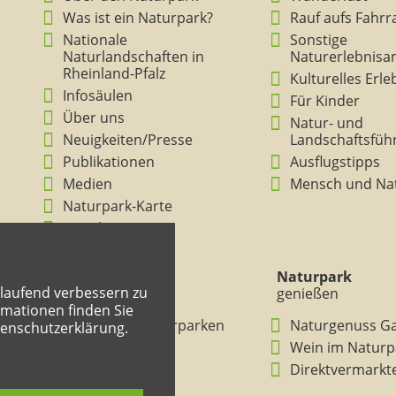
Was ist ein Naturpark?
Rauf aufs Fahrr
Nationale
Sonstige
Naturlandschaften in
Naturerlebnisa
Rheinland-Pfalz
Kulturelles Erl
Infosäulen
Für Kinder
Über uns
Natur- und
Neuigkeiten/Presse
Landschaftsfüh
Publikationen
Ausflugstipps
Medien
Mensch und Na
Naturpark-Karte
Ansichten
Naturpark
Naturpark
tlaufend verbessern zu
verstehen
genießen
mationen finden Sie
BNE in den Naturparken
Naturgenuss G
tenschutzerklärung.
Rheinland-Pfalz
Wein im Naturp
Entdeckertouren
Direktvermarkt
Mitmachheft