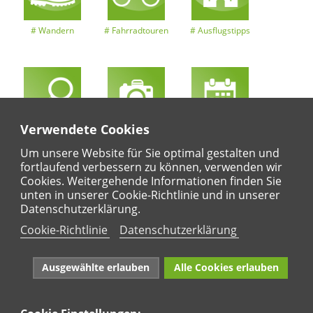
Wandern
Fahrradtouren
Ausflugstipps
Verwendete Cookies
Entdeckertouren
Ansichten
Kalender
Um unsere Website für Sie optimal gestalten und
fortlaufend verbessern zu können, verwenden wir
Cookies. Weitergehende Informationen finden Sie
unten in unserer Cookie-Richtlinie und in unserer
Regional
Karte
Datenschutzerklärung.
Für Kinder
Cookie-Richtlinie
Datenschutzerklärung
Ausgewählte erlauben
Alle Cookies erlauben