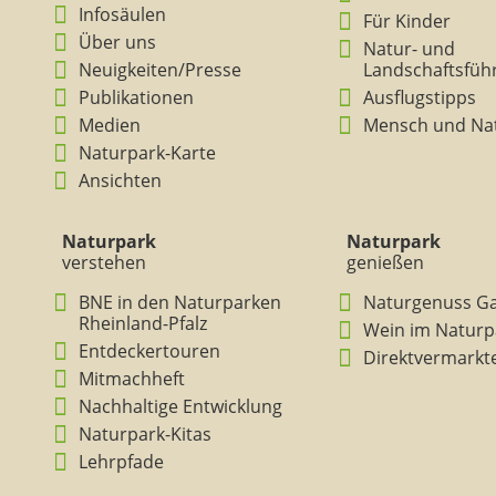
Infosäulen
Für Kinder
Über uns
Natur- und
Neuigkeiten/Presse
Landschaftsfüh
Publikationen
Ausflugstipps
Medien
Mensch und Na
Naturpark-Karte
Ansichten
Naturpark
Naturpark
verstehen
genießen
BNE in den Naturparken
Naturgenuss G
Rheinland-Pfalz
Wein im Naturp
Entdeckertouren
Direktvermarkt
Mitmachheft
Nachhaltige Entwicklung
Naturpark-Kitas
Lehrpfade