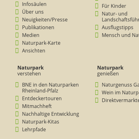
Infosäulen
Für Kinder
Über uns
Natur- und
Neuigkeiten/Presse
Landschaftsfüh
Publikationen
Ausflugstipps
Medien
Mensch und Na
Naturpark-Karte
Ansichten
Naturpark
Naturpark
verstehen
genießen
BNE in den Naturparken
Naturgenuss G
Rheinland-Pfalz
Wein im Naturp
Entdeckertouren
Direktvermarkt
Mitmachheft
Nachhaltige Entwicklung
Naturpark-Kitas
Lehrpfade