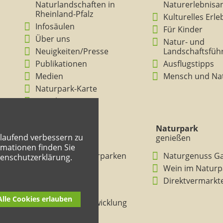
Naturlandschaften in
Naturerlebnisa
Rheinland-Pfalz
Kulturelles Erl
Infosäulen
Für Kinder
Über uns
Natur- und
Neuigkeiten/Presse
Landschaftsfüh
Publikationen
Ausflugstipps
Medien
Mensch und Na
Naturpark-Karte
Ansichten
Naturpark
Naturpark
tlaufend verbessern zu
verstehen
genießen
mationen finden Sie
BNE in den Naturparken
Naturgenuss G
tenschutzerklärung.
Rheinland-Pfalz
Wein im Naturp
Entdeckertouren
Direktvermarkt
Mitmachheft
Alle Cookies erlauben
Nachhaltige Entwicklung
Naturpark-Kitas