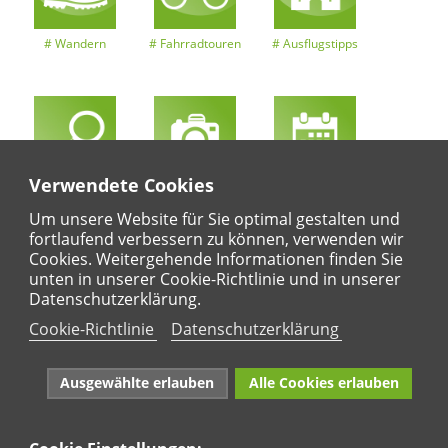
Wandern
Fahrradtouren
Ausflugstipps
Verwendete Cookies
Entdeckertouren
Ansichten
Kalender
Um unsere Website für Sie optimal gestalten und
fortlaufend verbessern zu können, verwenden wir
Cookies. Weitergehende Informationen finden Sie
unten in unserer Cookie-Richtlinie und in unserer
Regional
Karte
Datenschutzerklärung.
Für Kinder
Cookie-Richtlinie
Datenschutzerklärung
Ausgewählte erlauben
Alle Cookies erlauben