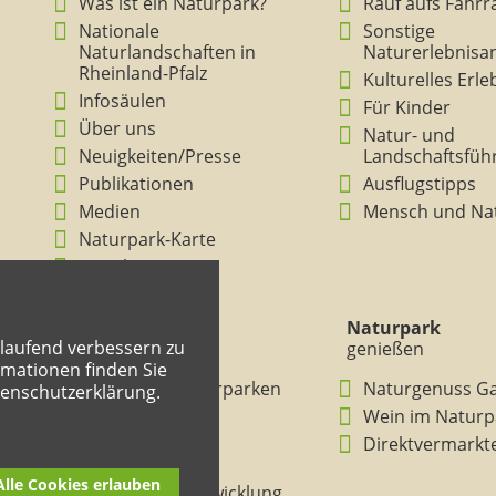
Was ist ein Naturpark?
Rauf aufs Fahrr
Nationale
Sonstige
Naturlandschaften in
Naturerlebnisa
Rheinland-Pfalz
Kulturelles Erl
Infosäulen
Für Kinder
Über uns
Natur- und
Neuigkeiten/Presse
Landschaftsfüh
Publikationen
Ausflugstipps
Medien
Mensch und Na
Naturpark-Karte
Ansichten
Naturpark
Naturpark
tlaufend verbessern zu
verstehen
genießen
mationen finden Sie
BNE in den Naturparken
Naturgenuss G
tenschutzerklärung.
Rheinland-Pfalz
Wein im Naturp
Entdeckertouren
Direktvermarkt
Mitmachheft
Alle Cookies erlauben
Nachhaltige Entwicklung