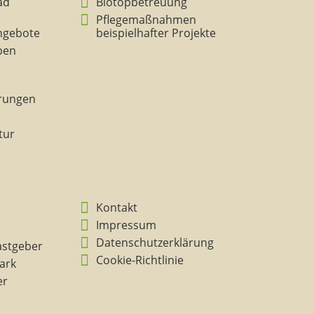
ad
Biotopbetreuung
Pflegemaßnahmen
ngebote
beispielhafter Projekte
eben
rungen
tur
Kontakt
Impressum
Datenschutzerklärung
astgeber
Cookie-Richtlinie
ark
er