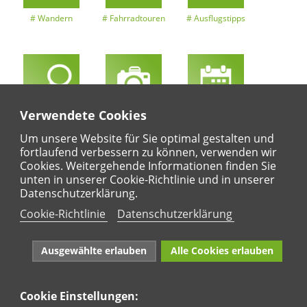
Wandern
Fahrradtouren
Ausflugstipps
Verwendete Cookies
Entdeckertouren
Ansichten
Kalender
Um unsere Website für Sie optimal gestalten und
fortlaufend verbessern zu können, verwenden wir
Cookies. Weitergehende Informationen finden Sie
unten in unserer Cookie-Richtlinie und in unserer
Regional
Karte
Datenschutzerklärung.
Für Kinder
Cookie-Richtlinie
Datenschutzerklärung
Ausgewählte erlauben
Alle Cookies erlauben
Cookie Einstellungen:
Naturpark Rhein-Westerwald e.V. · Marktstraße 88·