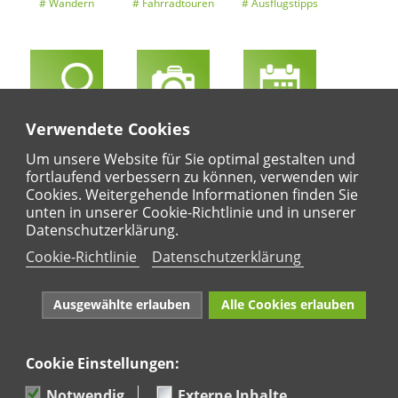
Wandern
Fahrradtouren
Ausflugstipps
Verwendete Cookies
Entdeckertouren
Ansichten
Kalender
Um unsere Website für Sie optimal gestalten und
fortlaufend verbessern zu können, verwenden wir
Cookies. Weitergehende Informationen finden Sie
unten in unserer Cookie-Richtlinie und in unserer
Regional
Karte
Datenschutzerklärung.
Für Kinder
Cookie-Richtlinie
Datenschutzerklärung
Ausgewählte erlauben
Alle Cookies erlauben
Cookie Einstellungen:
Naturpark Rhein-Westerwald e.V. · Marktstraße 88·
56564 Neuwied · Tel: 02631 95 66 036
Notwendig
Externe Inhalte