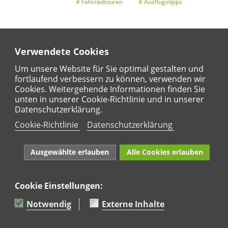
Fahrradtouren
Ausflugstipps
Verwendete Cookies
Entdeckertouren
Ansichten
Kalender
Um unsere Website für Sie optimal gestalten und
fortlaufend verbessern zu können, verwenden wir
Cookies. Weitergehende Informationen finden Sie
unten in unserer Cookie-Richtlinie und in unserer
Regional
Karte
Datenschutzerklärung.
Für Kinder
Cookie-Richtlinie
Datenschutzerklärung
Ausgewählte erlauben
Alle Cookies erlauben
Cookie Einstellungen:
Naturpark Rhein-Westerwald e.V. · Marktstraße 88·
56564 Neuwied · Tel: 02631 95 66 036
Notwendig
Externe Inhalte