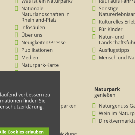
Was ist ein Naturpark?
Rauf aufs Fahrr
Nationale
Sonstige
Naturlandschaften in
Naturerlebnisa
Rheinland-Pfalz
Kulturelles Erl
Infosäulen
Für Kinder
Über uns
Natur- und
Neuigkeiten/Presse
Landschaftsfüh
Publikationen
Ausflugstipps
Medien
Mensch und Na
Naturpark-Karte
Ansichten
Naturpark
Naturpark
tlaufend verbessern zu
verstehen
genießen
mationen finden Sie
BNE in den Naturparken
Naturgenuss G
tenschutzerklärung.
Rheinland-Pfalz
Wein im Naturp
Entdeckertouren
Direktvermarkt
Mitmachheft
Alle Cookies erlauben
Nachhaltige Entwicklung