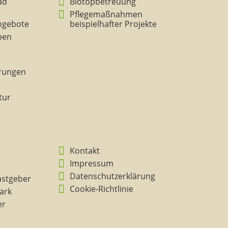
ad
Biotopbetreuung
Pflegemaßnahmen
ngebote
beispielhafter Projekte
eben
rungen
tur
Kontakt
Impressum
Datenschutzerklärung
astgeber
Cookie-Richtlinie
ark
er