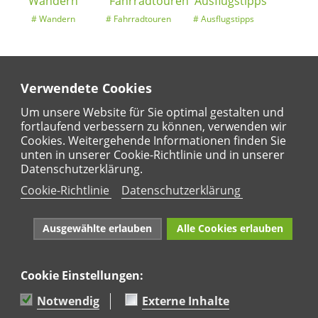
Wandern
Fahrradtouren
Ausflugstipps
Verwendete Cookies
Entdeckertouren
Ansichten
Kalender
Um unsere Website für Sie optimal gestalten und
fortlaufend verbessern zu können, verwenden wir
Cookies. Weitergehende Informationen finden Sie
unten in unserer Cookie-Richtlinie und in unserer
Regional
Karte
Datenschutzerklärung.
Für Kinder
Cookie-Richtlinie
Datenschutzerklärung
Ausgewählte erlauben
Alle Cookies erlauben
Cookie Einstellungen:
Naturpark Rhein-Westerwald e.V. · Marktstraße 88·
56564 Neuwied · Tel: 02631 95 66 036
Notwendig
Externe Inhalte