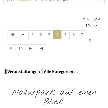
Limite der Paginierungslist
Anzeige #
1
2
3
4
5
6
7
8
9
10
Veranstaltungen
Alle Kategorien ...
Naturpark auf einen
Blick