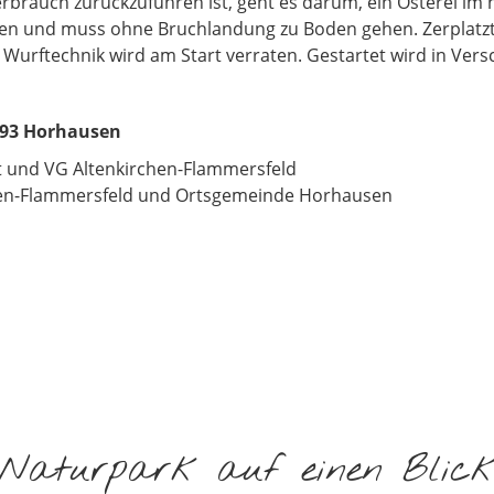
rbrauch zurückzuführen ist, geht es darum, ein Osterei im 
iben und muss ohne Bruchlandung zu Boden gehen. Zerplatzt e
 Wurftechnik wird am Start verraten. Gestartet wird in Vers
593 Horhausen
 und VG Altenkirchen-Flammersfeld
hen-Flammersfeld und Ortsgemeinde Horhausen
Naturpark auf einen Blic