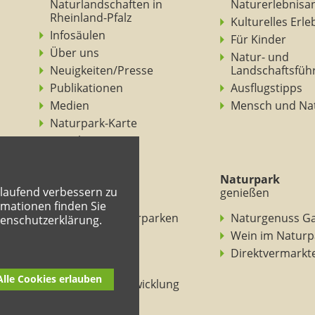
Naturlandschaften in
Naturerlebnisa
Rheinland-Pfalz
Kulturelles Erl
Infosäulen
Für Kinder
Über uns
Natur- und
Neuigkeiten/Presse
Landschaftsfüh
Publikationen
Ausflugstipps
Medien
Mensch und Na
Naturpark-Karte
Ansichten
Naturpark
Naturpark
tlaufend verbessern zu
verstehen
genießen
mationen finden Sie
BNE in den Naturparken
Naturgenuss G
tenschutzerklärung.
Rheinland-Pfalz
Wein im Naturp
Entdeckertouren
Direktvermarkt
Mitmachheft
Alle Cookies erlauben
Nachhaltige Entwicklung
Naturpark-Kitas