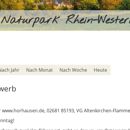
Naturpark Rhein-Weste
Nach Jahr
Nach Monat
Nach Woche
Heute
ewerb
 www.horhausen.de, 02681 85193, VG Altenkirchen-Flamme
onntag!