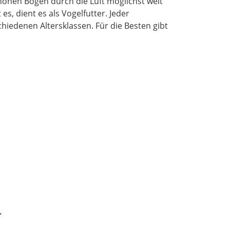
hohen Bogen durch die Luft möglichst weit
s, dient es als Vogelfutter. Jeder
chiedenen Altersklassen. Für die Besten gibt
k