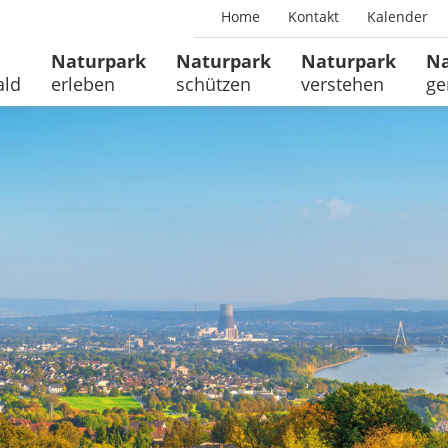
Home
Kontakt
Kalender
Naturpark
Naturpark
Naturpark
Na
ald
erleben
schützen
verstehen
ge