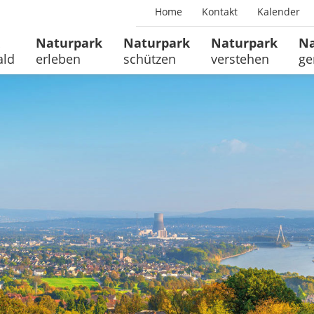
Home
Kontakt
Kalender
Naturpark
Naturpark
Naturpark
Na
ald
erleben
schützen
verstehen
ge