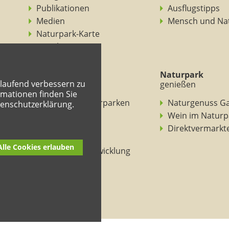
Publikationen
Ausflugstipps
Medien
Mensch und Na
Naturpark-Karte
Ansichten
Naturpark
Naturpark
tlaufend verbessern zu
verstehen
genießen
mationen finden Sie
BNE in den Naturparken
Naturgenuss G
tenschutzerklärung.
Rheinland-Pfalz
Wein im Naturp
Entdeckertouren
Direktvermarkt
Mitmachheft
Alle Cookies erlauben
Nachhaltige Entwicklung
Naturpark-Kitas
Lehrpfade