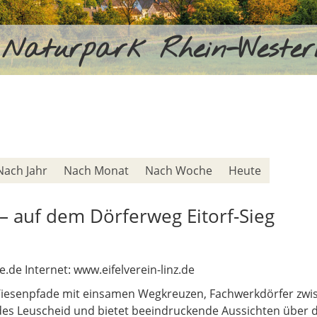
Naturpark Rhein-Weste
Nach Jahr
Nach Monat
Nach Woche
Heute
h – auf dem Dörferweg Eitorf-Sieg
e.de Internet: www.eifelverein-linz.de
iesenpfade mit einsamen Wegkreuzen, Fachwerkdörfer zwisc
des Leuscheid und bietet beeindruckende Aussichten über d