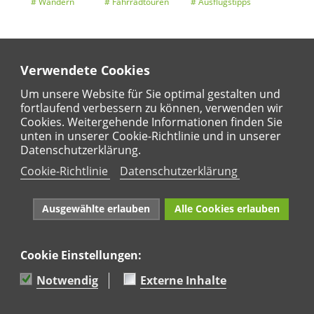
Wandern
Fahrradtouren
Ausflugstipps
Verwendete Cookies
Entdeckertouren
Ansichten
Kalender
Um unsere Website für Sie optimal gestalten und
fortlaufend verbessern zu können, verwenden wir
Cookies. Weitergehende Informationen finden Sie
unten in unserer Cookie-Richtlinie und in unserer
Regional
Karte
Datenschutzerklärung.
Für Kinder
Cookie-Richtlinie
Datenschutzerklärung
Ausgewählte erlauben
Alle Cookies erlauben
Cookie Einstellungen:
Naturpark Rhein-Westerwald e.V. · Marktstraße 88·
56564 Neuwied · Tel: 02631 95 66 036
Notwendig
Externe Inhalte