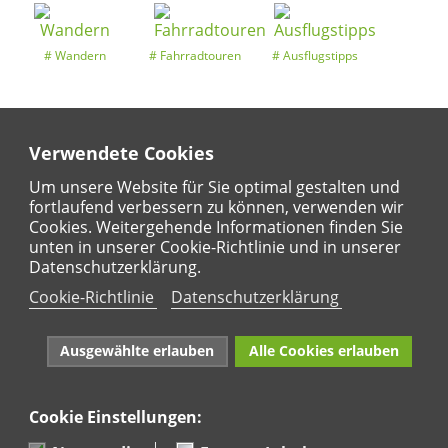
Wandern
Fahrradtouren
Ausflugstipps
Verwendete Cookies
Entdeckertouren
Ansichten
Kalender
Um unsere Website für Sie optimal gestalten und
fortlaufend verbessern zu können, verwenden wir
Cookies. Weitergehende Informationen finden Sie
unten in unserer Cookie-Richtlinie und in unserer
Regional
Karte
Datenschutzerklärung.
Für Kinder
Cookie-Richtlinie
Datenschutzerklärung
Ausgewählte erlauben
Alle Cookies erlauben
Cookie Einstellungen:
Naturpark Rhein-Westerwald e.V. · Marktstraße 88·