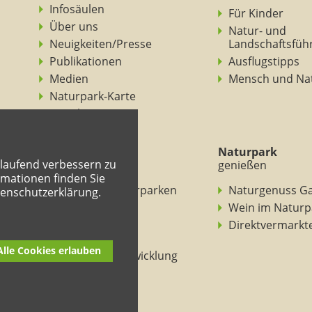
Infosäulen
Für Kinder
Über uns
Natur- und
Neuigkeiten/Presse
Landschaftsfüh
Publikationen
Ausflugstipps
Medien
Mensch und Na
Naturpark-Karte
Ansichten
Naturpark
Naturpark
tlaufend verbessern zu
verstehen
genießen
mationen finden Sie
BNE in den Naturparken
Naturgenuss G
tenschutzerklärung.
Rheinland-Pfalz
Wein im Naturp
Entdeckertouren
Direktvermarkt
Mitmachheft
Alle Cookies erlauben
Nachhaltige Entwicklung
Naturpark-Kitas
Lehrpfade