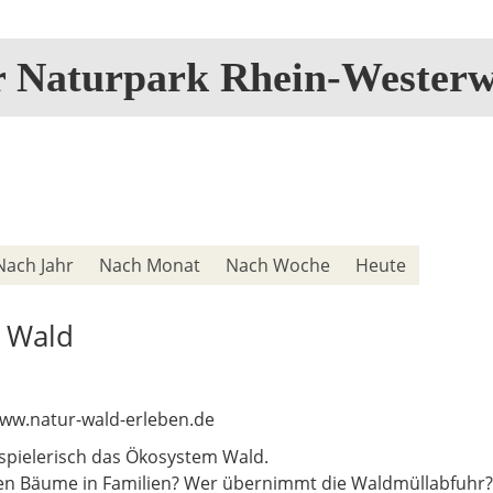
r Naturpark Rhein-Westerw
Nach Jahr
Nach Monat
Nach Woche
Heute
 Wald
www.natur-wald-erleben.de
pielerisch das Ökosystem Wald.
eben Bäume in Familien? Wer übernimmt die Waldmüllabfuhr?