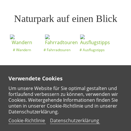
Naturpark auf einen Blick
Wandern
Fahrradtouren
Ausflugstipps
Verwendete Cookies
Entdeckertouren
Ansichten
Kalender
Um unsere Website für Sie optimal gestalten und
fortlaufend verbessern zu können, verwenden wir
Cookies. Weitergehende Informationen finden Sie
unten in unserer Cookie-Richtlinie und in unserer
Regional
Karte
Datenschutzerklärung.
Für Kinder
Cookie-Richtlinie
Datenschutzerklärung