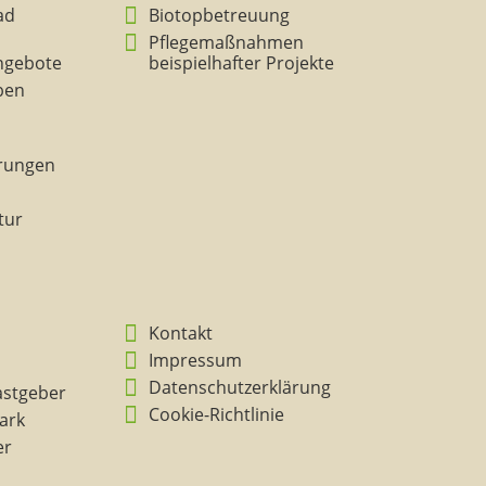
ad
Biotopbetreuung
Pflegemaßnahmen
ngebote
beispielhafter Projekte
eben
rungen
tur
Kontakt
Impressum
Datenschutzerklärung
astgeber
Cookie-Richtlinie
ark
er