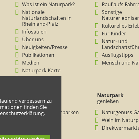
Was ist ein Naturpark?
Rauf aufs Fahrr
Nationale
Sonstige
Naturlandschaften in
Naturerlebnisa
Rheinland-Pfalz
Kulturelles Erl
Infosäulen
Für Kinder
Über uns
Natur- und
Neuigkeiten/Presse
Landschaftsfüh
Publikationen
Ausflugstipps
Medien
Mensch und Na
Naturpark-Karte
Ansichten
Naturpark
Naturpark
tlaufend verbessern zu
verstehen
genießen
mationen finden Sie
BNE in den Naturparken
Naturgenuss G
tenschutzerklärung.
Rheinland-Pfalz
Wein im Naturp
Entdeckertouren
Direktvermarkt
Mitmachheft