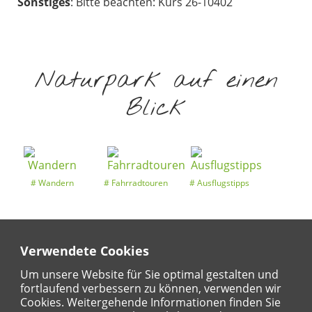
Sonstiges
: Bitte beachten: Kurs 26-10402
Naturpark auf einen
Blick
Wandern
Fahrradtouren
Ausflugstipps
Verwendete Cookies
Entdeckertouren
Ansichten
Kalender
Um unsere Website für Sie optimal gestalten und
fortlaufend verbessern zu können, verwenden wir
Cookies. Weitergehende Informationen finden Sie