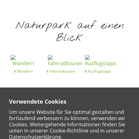
Naturpark auf einen
Blick
Wandern
Fahrradtouren
Ausflugstipps
Verwendete Cookies
Entdeckertouren
Ansichten
Kalender
Um unsere Website für Sie optimal gestalten und
fortlaufend verbessern zu können, verwenden wir
Cookies. Weitergehende Informationen finden Sie
unten in unserer Cookie-Richtlinie und in unserer
Regional
Karte
Datenschutzerklärung.
Für Kinder