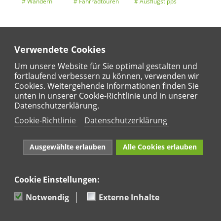
Wandern
Fahrradtouren
Ausflugstipps
Verwendete Cookies
Entdeckertouren
Ansichten
Kalender
Um unsere Website für Sie optimal gestalten und
fortlaufend verbessern zu können, verwenden wir
Cookies. Weitergehende Informationen finden Sie
unten in unserer Cookie-Richtlinie und in unserer
Regional
Karte
Datenschutzerklärung.
Für Kinder
Cookie-Richtlinie
Datenschutzerklärung
Ausgewählte erlauben
Alle Cookies erlauben
Cookie Einstellungen:
Naturpark Rhein-Westerwald e.V. · Marktstraße 88·
56564 Neuwied · Tel: 02631 95 66 036
Notwendig
Externe Inhalte