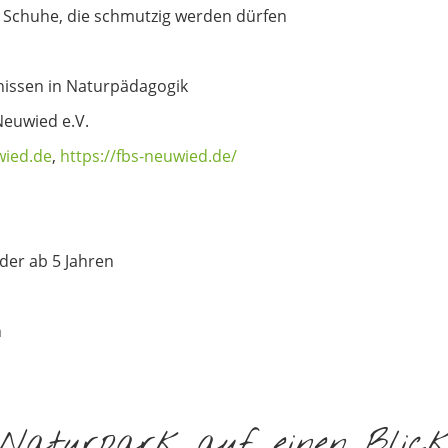
 Schuhe, die schmutzig werden dürfen
nissen in Naturpädagogik
Neuwied e.V.
wied.de
,
https://fbs-neuwied.de/
nder ab 5 Jahren
n
Naturpark auf einen Blic