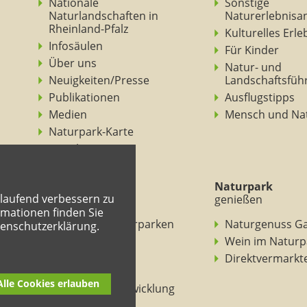
Nationale
Sonstige
Naturlandschaften in
Naturerlebnisa
Rheinland-Pfalz
Kulturelles Erl
Infosäulen
Für Kinder
Über uns
Natur- und
Neuigkeiten/Presse
Landschaftsfüh
Publikationen
Ausflugstipps
Medien
Mensch und Na
Naturpark-Karte
Ansichten
Naturpark
Naturpark
tlaufend verbessern zu
verstehen
genießen
mationen finden Sie
BNE in den Naturparken
Naturgenuss G
tenschutzerklärung.
Rheinland-Pfalz
Wein im Naturp
Entdeckertouren
Direktvermarkt
Mitmachheft
Alle Cookies erlauben
Nachhaltige Entwicklung
Naturpark-Kitas