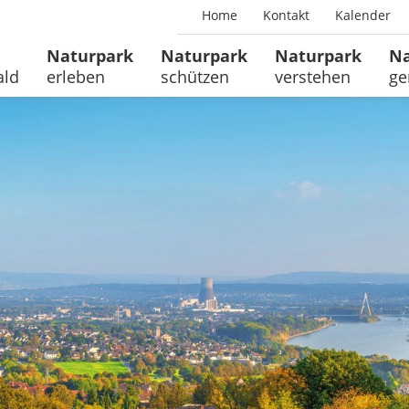
Home
Kontakt
Kalender
Naturpark
Naturpark
Naturpark
Na
ald
erleben
schützen
verstehen
ge