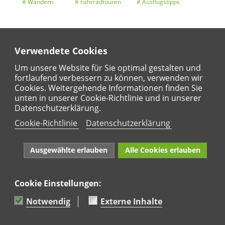
Wandern
Fahrradtouren
Ausflugstipps
Verwendete Cookies
Entdeckertouren
Ansichten
Kalender
Um unsere Website für Sie optimal gestalten und
fortlaufend verbessern zu können, verwenden wir
Cookies. Weitergehende Informationen finden Sie
unten in unserer Cookie-Richtlinie und in unserer
Regional
Karte
Datenschutzerklärung.
Für Kinder
Cookie-Richtlinie
Datenschutzerklärung
Ausgewählte erlauben
Alle Cookies erlauben
Cookie Einstellungen:
Naturpark Rhein-Westerwald e.V. · Marktstraße 88·
56564 Neuwied · Tel: 02631 95 66 036
Notwendig
Externe Inhalte