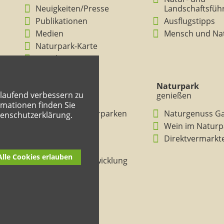
Neuigkeiten/Presse
Landschaftsfüh
Publikationen
Ausflugstipps
Medien
Mensch und Na
Naturpark-Karte
Ansichten
Naturpark
Naturpark
tlaufend verbessern zu
verstehen
genießen
mationen finden Sie
BNE in den Naturparken
Naturgenuss G
tenschutzerklärung.
Rheinland-Pfalz
Wein im Naturp
Entdeckertouren
Direktvermarkt
Mitmachheft
Alle Cookies erlauben
Nachhaltige Entwicklung
Naturpark-Kitas
Lehrpfade